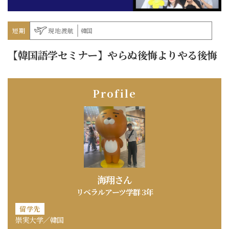
短期
現地渡航
韓国
【韓国語学セミナー】やらぬ後悔よりやる後悔
Profile
海翔さん
リベラルアーツ学群 3年
留学先
崇実大学／韓国