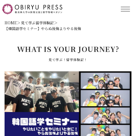
TOP
HOME
見て学ぶ留学体験記
【韓国語学セミナー】やらぬ後悔よりやる後悔
記事コンテンツ
WHAT IS YOUR JOURNEY?
見て学ぶ！留学体験記！
留学プログラム
サポート
保護者の方へ
ACCESS