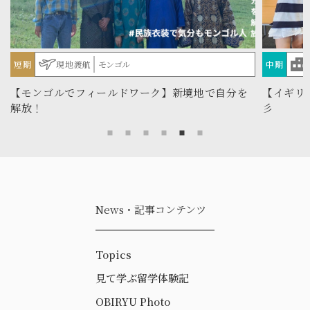
中期
学内プログラム
イギリス
短期
【イギリスGC留学】入学前からの夢を叶えて☆
【短期】
彡
GUAM❁
News・記事コンテンツ
Topics
見て学ぶ留学体験記
OBIRYU Photo