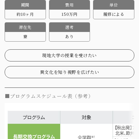
期間
費用
単位
約10ヶ月
150万円
履修による
滞在先
選考
寮
あり
現地大学の授業を受けたい
異文化を知り視野を広げたい
■プログラムスケジュール表（参考）