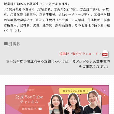
授業料を納める必要が生じることがあります。
3：費用概算の費目は【①宿泊費、②海外旅行保険、③査証申請料、手数
料、④渡航費（航空券、空港使用税、燃油サーチャージ等）、⑤留学学期
の桜美林大学学納金、⑥その他費用（パスポート申請料、予防接種・健康
診断費用、教材費、食費、通学費、課外活動費、その他現地で使うお小遣
い）】です。
■提携校
提携校一覧をダウンロード→
※当該年度の開講有無や詳細については、各プログラムの募集要項
をご確認ください。