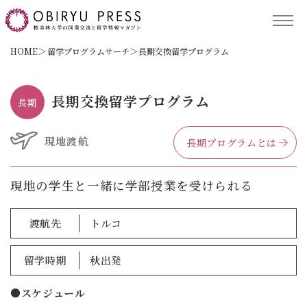
TOP
HOME
留学プログラムサーチ
長期交換留学プログラム
記事コンテンツ
長期交換留学プログラム
長期
留学プログラム
現地渡航
長期プログラムとは
現地の学生と一緒に学部授業を受けられる
サポート
渡航先
トルコ
留学時期
秋出発
保護者の方へ
ACCESS
●スケジュール