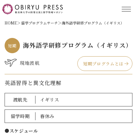
TOP
HOME
留学プログラムサーチ
海外語学研修プログラム（イギリス）
記事コンテンツ
海外語学研修プログラム（イギリス）
短期
留学プログラム
現地渡航
短期プログラムとは
英語習得と異文化理解
サポート
渡航先
イギリス
留学時期
春休み
保護者の方へ
ACCESS
●スケジュール