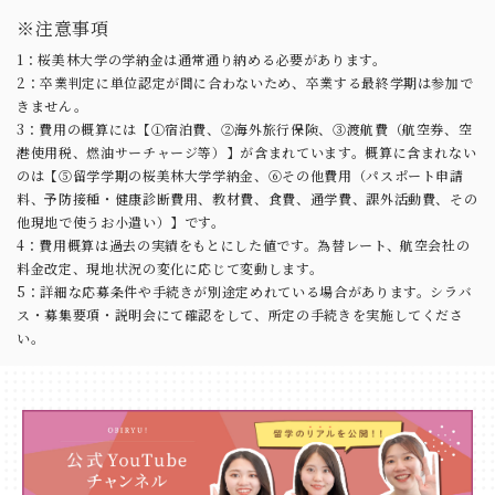
※注意事項
1：桜美林大学の学納金は通常通り納める必要があります。
2：卒業判定に単位認定が間に合わないため、卒業する最終学期は参加で
きません。
3：費用の概算には【①宿泊費、②海外旅行保険、③渡航費（航空券、空
港使用税、燃油サーチャージ等）】が含まれています。概算に含まれない
のは【⑤留学学期の桜美林大学学納金、⑥その他費用（パスポート申請
料、予防接種・健康診断費用、教材費、食費、通学費、課外活動費、その
他現地で使うお小遣い）】です。
4：費用概算は過去の実績をもとにした値です。為替レート、航空会社の
料金改定、現地状況の変化に応じて変動します。
5：詳細な応募条件や手続きが別途定めれている場合があります。シラバ
ス・募集要項・説明会にて確認をして、所定の手続きを実施してくださ
い。