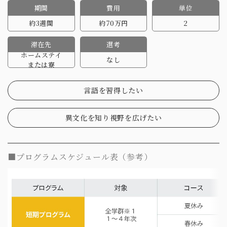
期間
費用
単位
約3週間
約70万円
2
滞在先
選考
ホームステイ
なし
または寮
言語を習得したい
異文化を知り視野を広げたい
■プログラムスケジュール表（参考）