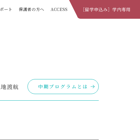
ポート
保護者の方へ
ACCESS
［留学申込み］学内専用
チ
留学の流れ
て
お金の支援（奨励制度）
ム
よくある質問 Q&A
ム
国際部窓口
現地渡航
中期プログラムとは
ム