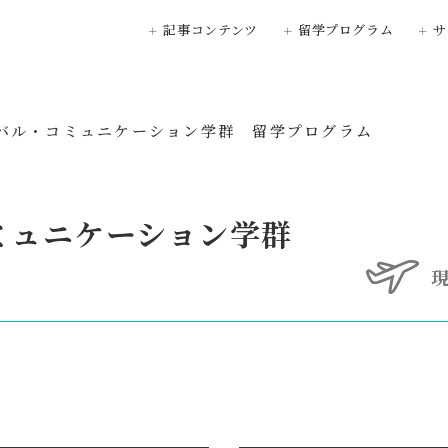
記事コンテンツ
留学プログラム
サ
Topics
留学プログラムサー
バル・コミュニケーション学群 留学プログラム
見て学ぶ留学体験記
桜美林の留学につい
OBIRYU Photo
長期留学プログラ
ミュニケーション学群
中期留学プログラ
短期留学プログラ