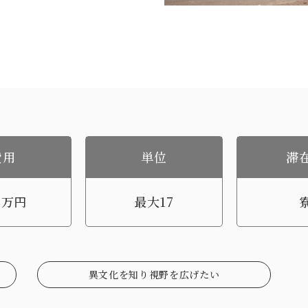
費用
単位
滞
0万円
最大17
異文化を知り視野を広げたい