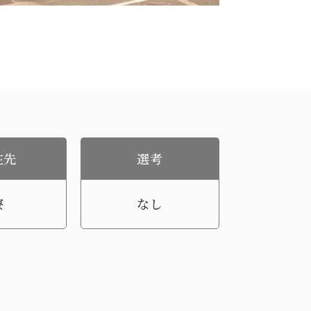
在先
選考
寮
なし