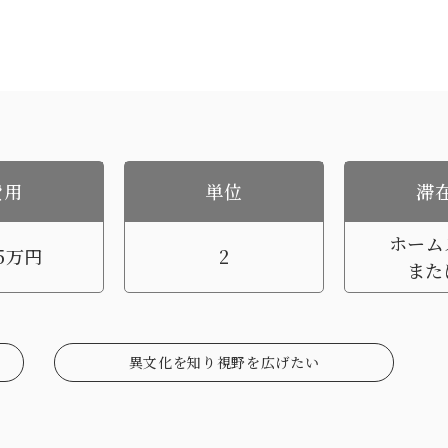
費用
単位
滞
ホーム
5万円
2
また
異文化を知り視野を広げたい