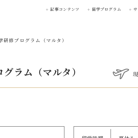
記事コンテンツ
留学プログラム
サ
Topics
留学プログラムサー
学研修プログラム（マルタ）
見て学ぶ留学体験記
桜美林の留学につい
OBIRYU Photo
長期留学プログラ
ログラム（マルタ）
中期留学プログラ
短期留学プログラ