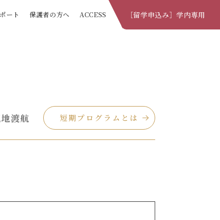
ポート
保護者の方へ
ACCESS
［留学申込み］学内専用
チ
留学の流れ
て
お金の支援（奨励制度）
ム
よくある質問 Q&A
現地渡航
短期プログラムとは
ム
国際部窓口
ム