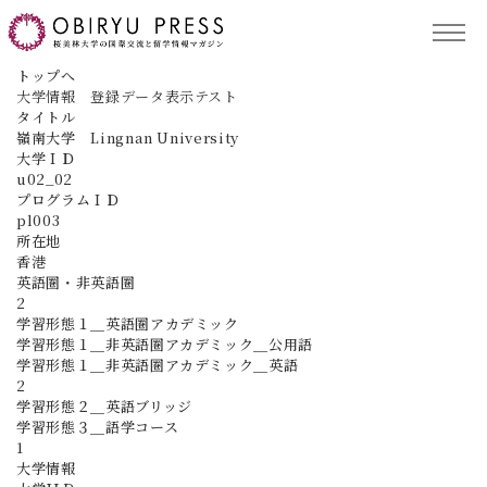
TOP
トップへ
大学情報 登録データ表示テスト
タイトル
記事コンテンツ
嶺南大学 Lingnan University
大学ＩＤ
u02_02
プログラムＩＤ
留学プログラム
pl003
所在地
香港
英語圏・非英語圏
サポート
2
学習形態１＿英語圏アカデミック
学習形態１＿非英語圏アカデミック＿公用語
学習形態１＿非英語圏アカデミック＿英語
2
学習形態２＿英語ブリッジ
保護者の方へ
ACCESS
学習形態３＿語学コース
1
大学情報