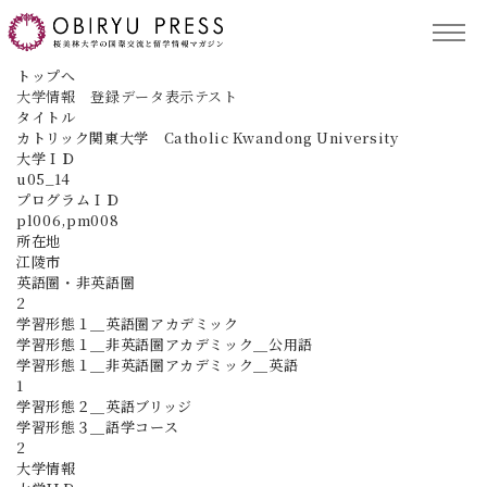
TOP
トップへ
大学情報 登録データ表示テスト
タイトル
記事コンテンツ
カトリック関東大学 Catholic Kwandong University
大学ＩＤ
u05_14
プログラムＩＤ
留学プログラム
pl006,pm008
所在地
江陵市
英語圏・非英語圏
サポート
2
学習形態１＿英語圏アカデミック
学習形態１＿非英語圏アカデミック＿公用語
学習形態１＿非英語圏アカデミック＿英語
1
学習形態２＿英語ブリッジ
保護者の方へ
ACCESS
学習形態３＿語学コース
2
大学情報