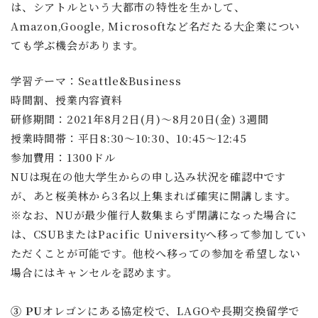
は、シアトルという大都市の特性を生かして、
Amazon,Google, Microsoftなど名だたる大企業につい
ても学ぶ機会があります。
学習テーマ：Seattle&Business
時間割、授業内容資料
研修期間：2021年8月2日(月)～8月20日(金) 3週間
授業時間帯：平日8:30～10:30、10:45～12:45
参加費用：1300ドル
NUは現在の他大学生からの申し込み状況を確認中です
が、あと桜美林から3名以上集まれば確実に開講します。
※なお、NUが最少催行人数集まらず閉講になった場合に
は、CSUBまたはPacific Universityへ移って参加してい
ただくことが可能です。他校へ移っての参加を希望しない
場合にはキャンセルを認めます。
③ PU
オレゴンにある協定校で、LAGOや長期交換留学で