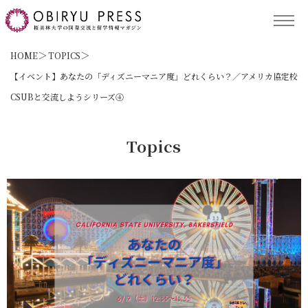
TOP
HOME
TOPICS
【イベント】あなたの「ディズニーマニア度」どれくらい？／アメリカ協定校
CSUBと交流しようシリーズ④
記事コンテンツ
Topics
留学プログラム
サポート
保護者の方へ
ACCESS